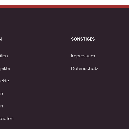
N
SONSTIGES
lien
Impressum
jekte
Datenschutz
jekte
en
en
kaufen