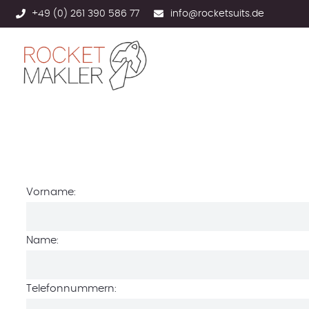
+49 (0) 261 390 586 77
info@rocketsuits.de
Vorname:
Name:
Telefonnummern: