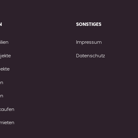
N
SONSTIGES
lien
Impressum
jekte
Datenschutz
jekte
en
en
kaufen
mieten